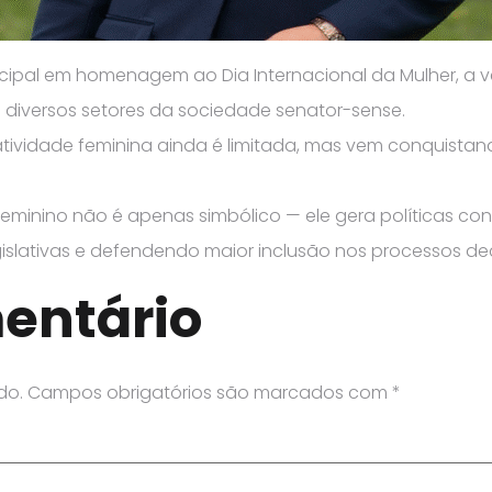
ipal em homenagem ao Dia Internacional da Mulher, a 
diversos setores da sociedade senator-sense.
atividade feminina ainda é limitada, mas vem conquistan
 feminino não é apenas simbólico — ele gera políticas c
slativas e defendendo maior inclusão nos processos dec
entário
do.
Campos obrigatórios são marcados com
*