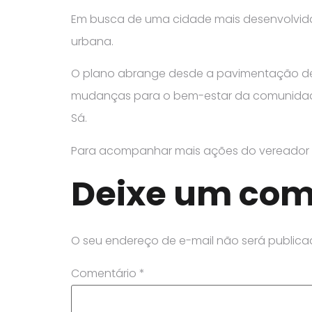
Em busca de uma cidade mais desenvolvida
urbana.
O plano abrange desde a pavimentação de 
mudanças para o bem-estar da comunidade e
Sá.
Para acompanhar mais ações do vereador
Deixe um com
O seu endereço de e-mail não será publica
Comentário
*